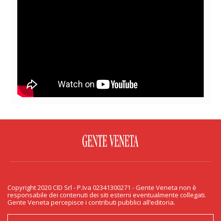
FACEBOOK
TWITTER
FLICKR
YOUTUBE
RSS
Copyright 2020 CID Srl - P.Iva 02341300271 - Gente Veneta non è
PRIVACY & COOKIE
responsabile dei contenuti dei siti esterni eventualmente collegati.
Gente Veneta percepisce i contributi pubblici all’editoria.
Copyright 2020 CID Srl - P.Iva 02341300271 - Gente Veneta non è responsabile
dei contenuti dei siti esterni eventualmente collegati. Gente Veneta percepisce
i contributi pubblici all’editoria.