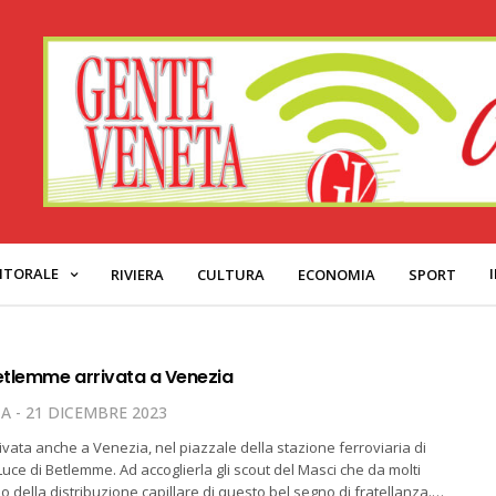
ITORALE
RIVIERA
CULTURA
ECONOMIA
SPORT
Betlemme arrivata a Venezia
TA
21 DICEMBRE 2023
ivata anche a Venezia, nel piazzale della stazione ferroviaria di
Luce di Betlemme. Ad accoglierla gli scout del Masci che da molti
o della distribuzione capillare di questo bel segno di fratellanza.…