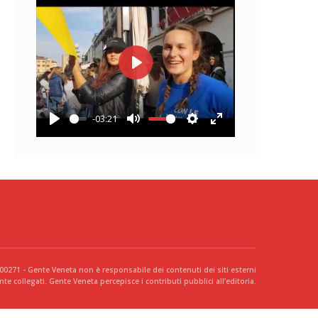
Play
-03:21
Play
Mute
Settings
Enter
fullscreen
300271 - Gente Veneta non è responsabile dei contenuti dei siti esterni
te collegati. Gente Veneta percepisce i contributi pubblici all’editoria.