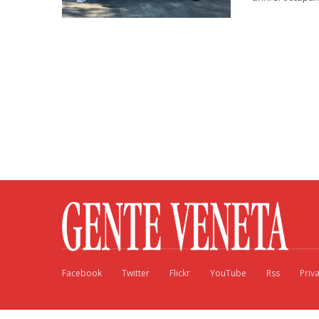
Facebook
Twitter
Flickr
YouTube
Rss
Priv