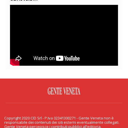
FACEBOOK
TWITTER
FLICKR
YOUTUBE
RSS
Copyright 2020 CID Srl - P.Iva 02341300271 - Gente Veneta non è
PRIVACY & COOKIE
responsabile dei contenuti dei siti esterni eventualmente collegati.
Gente Veneta percepisce i contributi pubblici all’editoria.