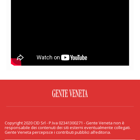
FACEBOOK
TWITTER
FLICKR
YOUTUBE
RSS
Copyright 2020 CID Srl - P.Iva 02341300271 - Gente Veneta non è
PRIVACY & COOKIE
responsabile dei contenuti dei siti esterni eventualmente collegati.
Gente Veneta percepisce i contributi pubblici all’editoria.
Copyright 2020 CID Srl - P.Iva 02341300271 - Gente Veneta non è responsabile
dei contenuti dei siti esterni eventualmente collegati. Gente Veneta percepisce