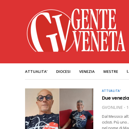
L
ATTUALITA’
DIOCESI
VENEZIA
MESTRE
ATTUALITA'
Due veneziani
GVONLINE
1
Dal Messico all’
ciclisti. Più un
nel nome di Mau