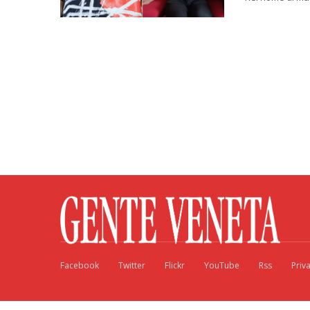
Facebook
Twitter
Flickr
YouTube
Rss
Priv