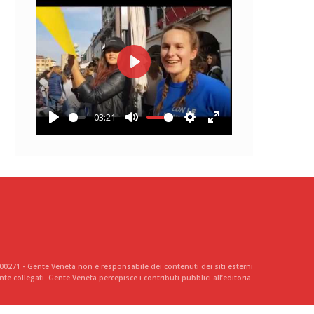
Play
-03:21
Play
Mute
Settings
Enter
fullscreen
300271 - Gente Veneta non è responsabile dei contenuti dei siti esterni
te collegati. Gente Veneta percepisce i contributi pubblici all’editoria.