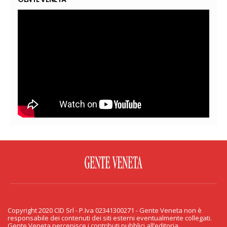
FACEBOOK
TWITTER
FLICKR
YOUTUBE
RSS
Copyright 2020 CID Srl - P.Iva 02341300271 - Gente Veneta non è
PRIVACY & COOKIE
responsabile dei contenuti dei siti esterni eventualmente collegati.
Gente Veneta percepisce i contributi pubblici all’editoria.