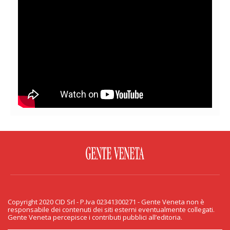
FACEBOOK
TWITTER
FLICKR
YOUTUBE
RSS
Copyright 2020 CID Srl - P.Iva 02341300271 - Gente Veneta non è
PRIVACY & COOKIE
responsabile dei contenuti dei siti esterni eventualmente collegati.
Gente Veneta percepisce i contributi pubblici all’editoria.
Copyright 2020 CID Srl - P.Iva 02341300271 - Gente Veneta non è responsabile
dei contenuti dei siti esterni eventualmente collegati. Gente Veneta percepisce