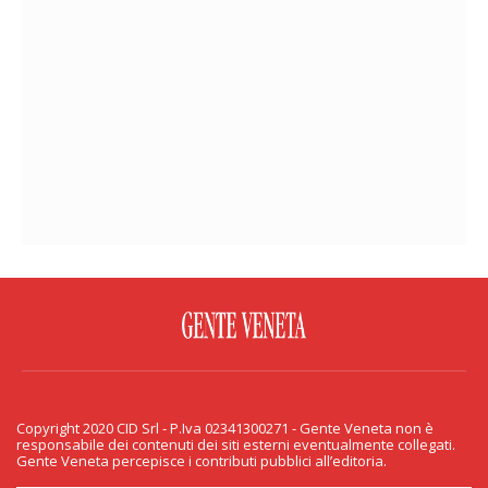
FACEBOOK
TWITTER
FLICKR
YOUTUBE
RSS
Copyright 2020 CID Srl - P.Iva 02341300271 - Gente Veneta non è
PRIVACY & COOKIE
responsabile dei contenuti dei siti esterni eventualmente collegati.
Gente Veneta percepisce i contributi pubblici all’editoria.
Copyright 2020 CID Srl - P.Iva 02341300271 - Gente Veneta non è responsabile
dei contenuti dei siti esterni eventualmente collegati. Gente Veneta percepisce