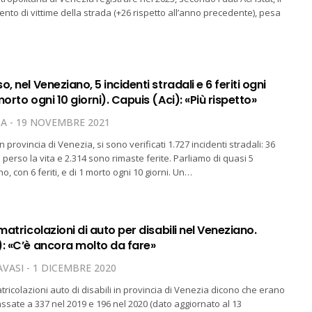
nto di vittime della strada (+26 rispetto all’anno precedente), pesa
, nel Veneziano, 5 incidenti stradali e 6 feriti ogni
morto ogni 10 giorni). Capuis (Aci): «Più rispetto»
TA
19 NOVEMBRE 2021
n provincia di Venezia, si sono verificati 1.727 incidenti stradali: 36
erso la vita e 2.314 sono rimaste ferite. Parliamo di quasi 5
no, con 6 feriti, e di 1 morto ogni 10 giorni. Un…
mmatricolazioni di auto per disabili nel Veneziano.
): «C’è ancora molto da fare»
VASI
1 DICEMBRE 2020
atricolazioni auto di disabili in provincia di Venezia dicono che erano
assate a 337 nel 2019 e 196 nel 2020 (dato aggiornato al 13