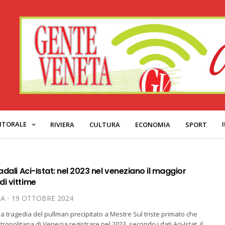
ITORALE
RIVIERA
CULTURA
ECONOMIA
SPORT
radali Aci-Istat: nel 2023 nel veneziano il maggior
di vittime
TA
19 OTTOBRE 2024
la tragedia del pullman precipitato a Mestre Sul triste primato che
tropolitana di Venezia registrare nel 2023, secondo i dati Aci-Istat, il