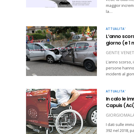
maggior increme
la…
ATTUALITA'
L’anno scorso
giorno (e 1 
GENTE VENE
L’anno scorso, i
persone hanno p
incidenti al gior
ATTUALITA'
In calo le i
Capuis (Aci
GIORGIOMALA
I dati sulle imm
392 nel 2018, p