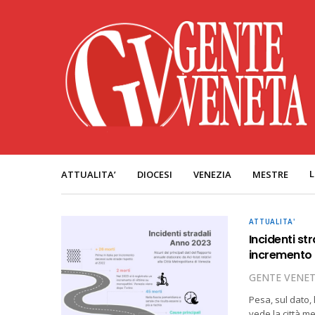
L
ATTUALITA’
DIOCESI
VENEZIA
MESTRE
ATTUALITA'
Incidenti st
incremento 
GENTE VENE
Pesa, sul dato, 
vede la città me