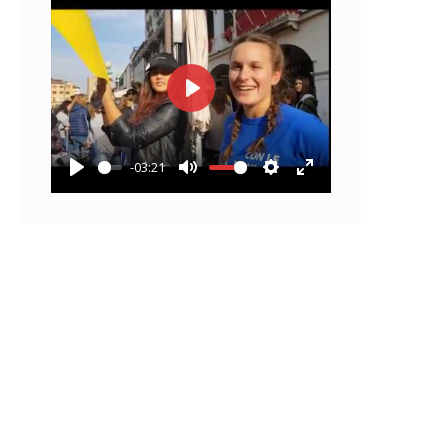
Play
-03:21
Play
Mute
Settings
Enter
fullscreen