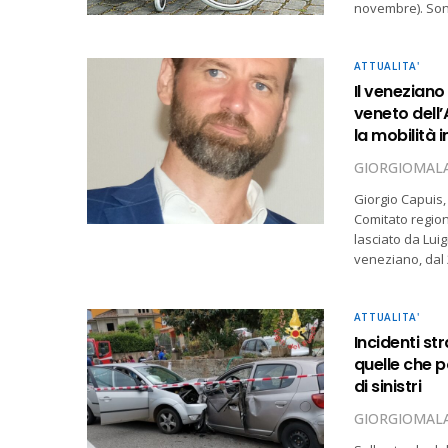
novembre). Sono
ATTUALITA'
Il veneziano
veneto dell’
la mobilità 
GIORGIOMALA
Giorgio Capuis, 
Comitato region
lasciato da Lui
veneziano, dal 
ATTUALITA'
Incidenti st
quelle che p
di sinistri
GIORGIOMALA