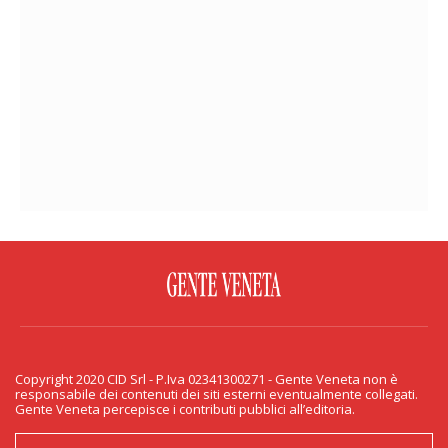
FACEBOOK
TWITTER
FLICKR
YOUTUBE
RSS
Copyright 2020 CID Srl - P.Iva 02341300271 - Gente Veneta non è
PRIVACY & COOKIE
responsabile dei contenuti dei siti esterni eventualmente collegati.
Gente Veneta percepisce i contributi pubblici all’editoria.
Copyright 2020 CID Srl - P.Iva 02341300271 - Gente Veneta non è responsabile
dei contenuti dei siti esterni eventualmente collegati. Gente Veneta percepisce
i contributi pubblici all’editoria.