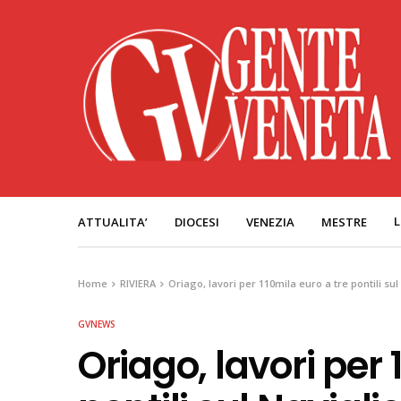
L
ATTUALITA’
DIOCESI
VENEZIA
MESTRE
Home
RIVIERA
Oriago, lavori per 110mila euro a tre pontili su
GVNEWS
Oriago, lavori per 