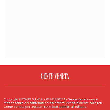
FACEBOOK
TWITTER
FLICKR
YOUTUBE
RSS
Copyright 2020 CID Srl - P.Iva 02341300271 - Gente Veneta non è
PRIVACY & COOKIE
responsabile dei contenuti dei siti esterni eventualmente collegati.
Gente Veneta percepisce i contributi pubblici all’editoria.
Copyright 2020 CID Srl - P.Iva 02341300271 - Gente Veneta non è responsabile