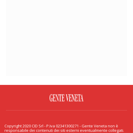
FACEBOOK
TWITTER
FLICKR
YOUTUBE
RSS
Copyright 2020 CID Srl - P.Iva 02341300271 - Gente Veneta non è
PRIVACY & COOKIE
responsabile dei contenuti dei siti esterni eventualmente collegati.