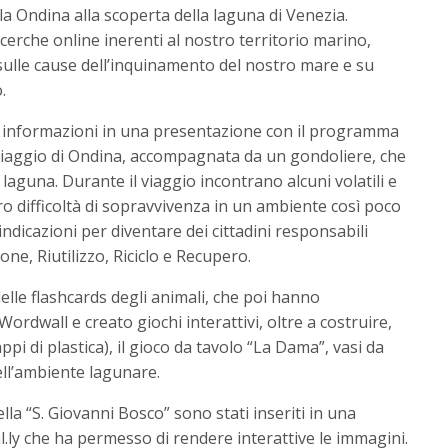
ola Ondina alla scoperta della laguna di Venezia.
cerche online inerenti al nostro territorio marino,
 sulle cause dell’inquinamento del nostro mare e su
.
 informazioni in una presentazione con il programma
iaggio di Ondina, accompagnata da un gondoliere, che
 laguna. Durante il viaggio incontrano alcuni volatili e
ro difficoltà di sopravvivenza in un ambiente così poco
ndicazioni per diventare dei cittadini responsabili
one, Riutilizzo, Riciclo e Recupero.
lle flashcards degli animali, che poi hanno
ordwall e creato giochi interattivi, oltre a costruire,
appi di plastica), il gioco da tavolo “La Dama”, vasi da
ll’ambiente lagunare.
ella “S. Giovanni Bosco” sono stati inseriti in una
.ly che ha permesso di rendere interattive le immagini.