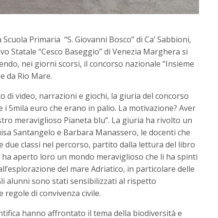
lla Scuola Primaria “S. Giovanni Bosco” di Ca’ Sabbioni,
sivo Statale “Cesco Baseggio” di Venezia Marghera si
endo, nei giorni scorsi, il concorso nazionale “Insieme
e da Rio Mare.
o di video, narrazioni e giochi, la giuria del concorso
 i 5mila euro che erano in palio. La motivazione? Aver
tro meraviglioso Pianeta blu”. La giuria ha rivolto un
uisa Santangelo e Barbara Manassero, le docenti che
ue classi nel percorso, partito dalla lettura del libro
a ha aperto loro un mondo meraviglioso che li ha spinti
all’esplorazione del mare Adriatico, in particolare delle
i alunni sono stati sensibilizzati al rispetto
 regole di convivenza civile.
tifica hanno affrontato il tema della biodiversità e