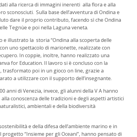
ti alla ricerca di immagini inerenti alla flora e alla
oro sconosciuti. Sulla base dell’avventura di Ondina e
uto dare il proprio contributo, facendo sì che Ondina
nelle Tegnùe e poi nella Laguna veneta.
o e illustrato la storia “Ondina alla scoperta delle
on uno spettacolo di marionette, realizzate con
 recupero. In coppie, inoltre, hanno realizzato una
nva for Education. Il lavoro si è concluso con la
 trasformato poi in un gioco on line, grazie a
ato a utilizzare con il supporto dell’insegnante.
00 anni di Venezia, invece, gli alunni della V A hanno
lla conoscenza delle tradizioni e degli aspetti artistici
turalistici, ambientali e della biodiversità
sostenibilità e della difesa dell’ambiente marino e in
 progetto “Insieme per gli Oceani”, hanno pensato di