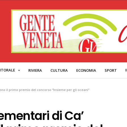
ITORALE
RIVIERA
CULTURA
ECONOMIA
SPORT
cono il primo premio del concorso “Insieme per gli oceani”
lementari di Ca’