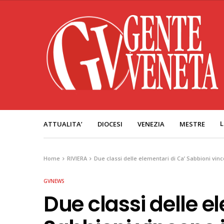
L
ATTUALITA’
DIOCESI
VENEZIA
MESTRE
Home
RIVIERA
Due classi delle elementari di Ca’ Sabbioni vin
GVNEWS
Due classi delle e