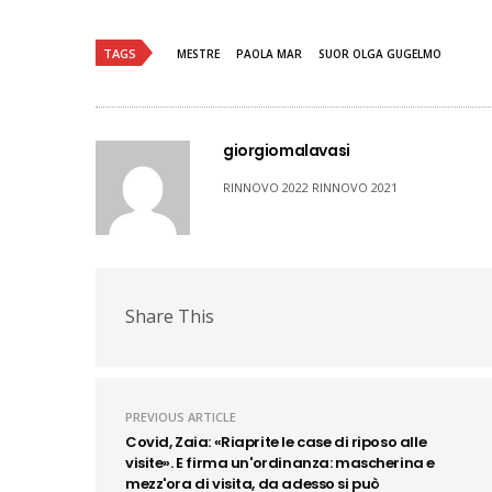
TAGS
MESTRE
PAOLA MAR
SUOR OLGA GUGELMO
giorgiomalavasi
RINNOVO 2022 RINNOVO 2021
Share This
PREVIOUS ARTICLE
Covid, Zaia: «Riaprite le case di riposo alle
visite». E firma un'ordinanza: mascherina e
mezz'ora di visita, da adesso si può