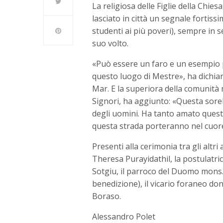
La religiosa delle Figlie della Chi
lasciato in città un segnale fortiss
studenti ai più poveri), sempre in s
suo volto.
«Può essere un faro e un esempio pe
questo luogo di Mestre», ha dichi
Mar. E la superiora della comunità m
Signori, ha aggiunto: «Questa sorella
degli uomini. Ha tanto amato quest
questa strada porteranno nel cuore i
Presenti alla cerimonia tra gli altr
Theresa Purayidathil, la postulatri
Sotgiu, il parroco del Duomo mons.
benedizione), il vicario foraneo d
Boraso.
Alessandro Polet