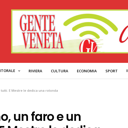
ITORALE
RIVIERA
CULTURA
ECONOMIA
SPORT
utti. E Mestre le dedica una rotonda
, un faro e un