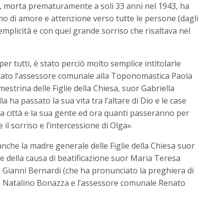
esa, morta prematuramente a soli 33 anni nel 1943, ha
imo di amore e attenzione verso tutte le persone (dagli
emplicità e con quel grande sorriso che risaltava nel
r tutti, è stato perciò molto semplice intitolarle
arato l’assessore comunale alla Toponomastica Paola
estrina delle Figlie della Chiesa, suor Gabriella
 ha passato la sua vita tra l’altare di Dio e le case
a città e la sua gente ed ora quanti passeranno per
l sorriso e l’intercessione di Olga».
i anche la madre generale delle Figlie della Chiesa suor
ce della causa di beatificazione suor Maria Teresa
 Gianni Bernardi (che ha pronunciato la preghiera di
on Natalino Bonazza e l’assessore comunale Renato