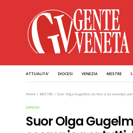
L
ATTUALITA’
DIOCESI
VENEZIA
MESTRE
Home
MESTRE
Suor Olga Gugelmo, un faro e un esempio per t
GVFOCUS
Suor Olga Gugelmo