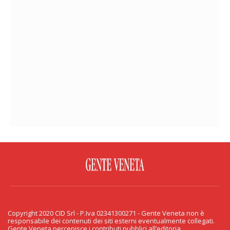
FACEBOOK
TWITTER
FLICKR
YOUTUBE
RSS
Copyright 2020 CID Srl - P.Iva 02341300271 - Gente Veneta non è
PRIVACY & COOKIE
responsabile dei contenuti dei siti esterni eventualmente collegati.
Gente Veneta percepisce i contributi pubblici all’editoria.