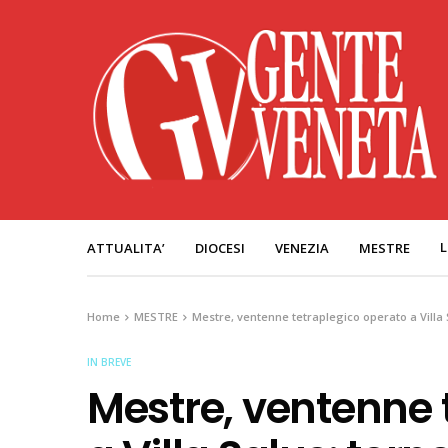
L
ATTUALITA’
DIOCESI
VENEZIA
MESTRE
Home
MESTRE
Mestre, ventenne tetraplegico operato a Villa S
IN BREVE
Mestre, ventenne 