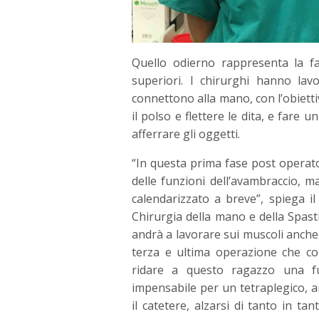
Quello odierno rappresenta la fa
superiori. I chirurghi hanno lav
connettono alla mano, con l’obietti
il polso e flettere le dita, e fare u
afferrare gli oggetti.
“In questa prima fase post operat
delle funzioni dell’avambraccio, m
calendarizzato a breve”, spiega il
Chirurgia della mano e della Spasti
andrà a lavorare sui muscoli anche 
terza e ultima operazione che com
ridare a questo ragazzo una fu
impensabile per un tetraplegico, a
il catetere, alzarsi di tanto in ta