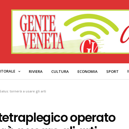
ITORALE
RIVIERA
CULTURA
ECONOMIA
SPORT
alus: tornerà a usare gli arti
tetraplegico operato