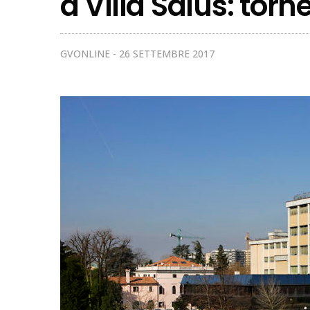
a Villa Salus: torne
GVONLINE
26 SETTEMBRE 2017