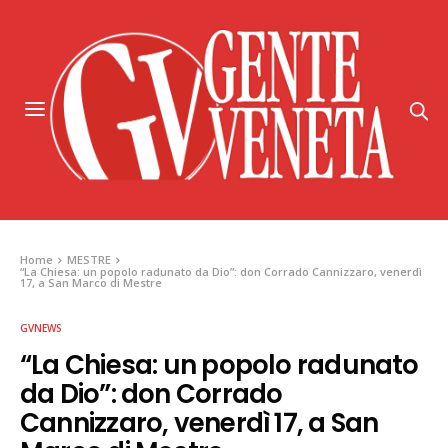
Home
MESTRE
“La Chiesa: un popolo radunato da Dio”: don Corrado Cannizzaro, venerdì
17, a San Marco di Mestre
GVNEWS
“La Chiesa: un popolo radunato
da Dio”: don Corrado
Cannizzaro, venerdì 17, a San