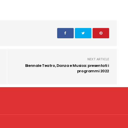
NEXT ARTICLE
Biennale Teatro, Danza e Musica: presentati i
programmi 2022
Copyright 2020 CID Srl - P.Iva 02341
acy & Cookie
eventualmen