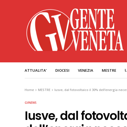
L
ATTUALITA’
DIOCESI
VENEZIA
MESTRE
Home
MESTRE
Iusve, dal fotovoltaico il 30% dell’energia nece
GVNEWS
Iusve, dal fotovolt