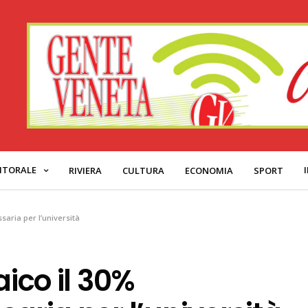
ITORALE
RIVIERA
CULTURA
ECONOMIA
SPORT
ssaria per l’università
aico il 30%