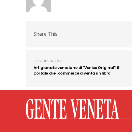
Share This
PREVIOUS ARTICLE
Artigianato veneziano di "Venice Original": il
portale di e-commerce diventa un libro
Facebook
Twitter
Flickr
YouTube
Rss
Priv