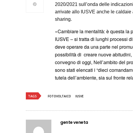
2020/2021 sull’onda delle indicazion
arrivate allo IUSVE anche le caldaie 
sharing.
«Cambiare la mentalità: è questa la p
IUSVE – si tratta di lunghi processi 
deve operare da una parte nel promuov
possibilità di creare nuove abitudini
convegno di oggi,
Nell’ambito del prog
sono stati elencati i “dieci comandame
tutela dell’ambiente, sia sul fronte re
TAGS
FOTOVOLTAICO
IUSVE
gente veneta