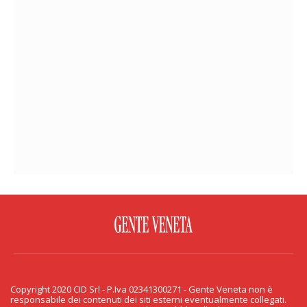
FACEBOOK
TWITTER
FLICKR
YOUTUBE
RSS
Copyright 2020 CID Srl - P.Iva 02341300271 - Gente Veneta non è
PRIVACY & COOKIE
responsabile dei contenuti dei siti esterni eventualmente collegati.