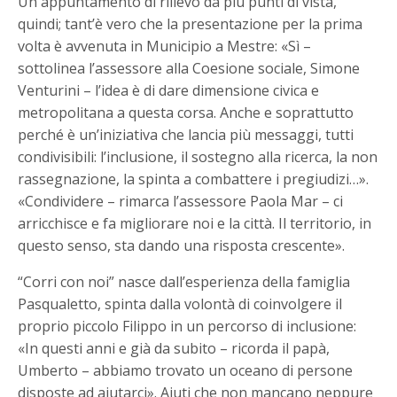
Un appuntamento di rilievo da più punti di vista,
quindi; tant’è vero che la presentazione per la prima
volta è avvenuta in Municipio a Mestre: «Sì –
sottolinea l’assessore alla Coesione sociale, Simone
Venturini – l’idea è di dare dimensione civica e
metropolitana a questa corsa. Anche e soprattutto
perché è un’iniziativa che lancia più messaggi, tutti
condivisibili: l’inclusione, il sostegno alla ricerca, la non
rassegnazione, la spinta a combattere i pregiudizi…».
«Condividere – rimarca l’assessore Paola Mar – ci
arricchisce e fa migliorare noi e la città. Il territorio, in
questo senso, sta dando una risposta crescente».
“Corri con noi” nasce dall’esperienza della famiglia
Pasqualetto, spinta dalla volontà di coinvolgere il
proprio piccolo Filippo in un percorso di inclusione:
«In questi anni e già da subito – ricorda il papà,
Umberto – abbiamo trovato un oceano di persone
disposte ad aiutarci». Aiuti che non mancano neppure