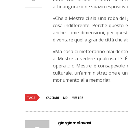
all’inaugurazione spazio espositivo
«Che a Mestre ci sia una roba del
cosa indifferente. Perché questo
anche come dimensioni, per questa
diventare quella grande città che a
«Ma cosa ci metteranno mai dentro
a Mestre a vedere qualcosa lì? È
opera…: o Mestre è consapevole ch
culturale, un’amministrazione e u
monumento alla memoria».
TAGS
CACCIARI
M9
MESTRE
giorgiomalavasi