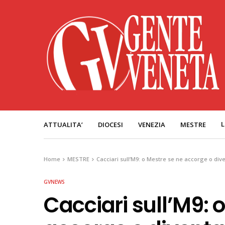
L
ATTUALITA’
DIOCESI
VENEZIA
MESTRE
Home
MESTRE
Cacciari sull’M9: o Mestre se ne accorge o d
GVNEWS
Cacciari sull’M9: 