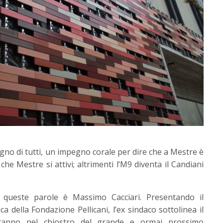
gno di tutti, un impegno corale per dire che a Mestre è
e Mestre si attivi; altrimenti l’M9 diventa il Candiani
, queste parole è Massimo Cacciari. Presentando il
a della Fondazione Pellicani, l’ex sindaco sottolinea il
erranno nel chiostro del grande e ormai prossimo