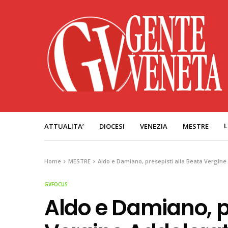
L
ATTUALITA’
DIOCESI
VENEZIA
MESTRE
Home
MESTRE
Aldo e Damiano, presepisti alla Beata Vergine 
GVFOCUS
Aldo e Damiano, p