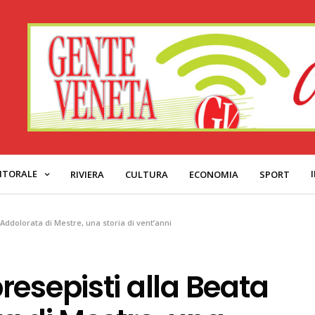
ITORALE
RIVIERA
CULTURA
ECONOMIA
SPORT
Addolorata di Mestre, una storia di vent’anni
resepisti alla Beata