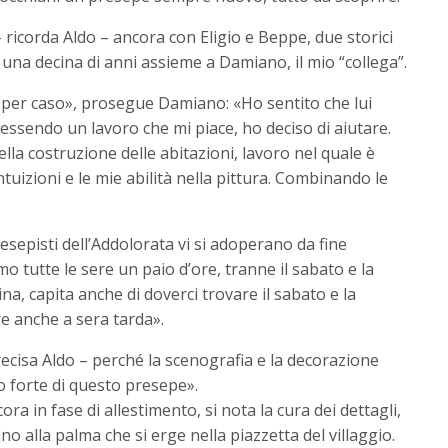
 ricorda Aldo – ancora con Eligio e Beppe, due storici
una decina di anni assieme a Damiano, il mio “collega”.
i per caso», prosegue Damiano: «Ho sentito che lui
 essendo un lavoro che mi piace, ho deciso di aiutare.
lla costruzione delle abitazioni, lavoro nel quale è
ntuizioni e le mie abilità nella pittura. Combinando le
resepisti dell’Addolorata vi si adoperano da fine
 tutte le sere un paio d’ore, tranne il sabato e la
na, capita anche di doverci trovare il sabato e la
e anche a sera tarda».
recisa Aldo – perché la scenografia e la decorazione
o forte di questo presepe».
a in fase di allestimento, si nota la cura dei dettagli,
fino alla palma che si erge nella piazzetta del villaggio.