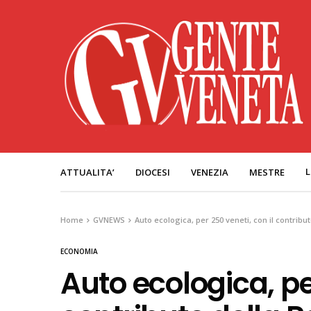
L
ATTUALITA’
DIOCESI
VENEZIA
MESTRE
Home
GVNEWS
Auto ecologica, per 250 veneti, con il contribu
ECONOMIA
Auto ecologica, per