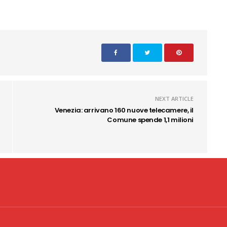
NEXT ARTICLE
Venezia: arrivano 160 nuove telecamere, il
Comune spende 1,1 milioni
Copyright 2020 CID Srl - P.Iva 02341
acy & Cookie