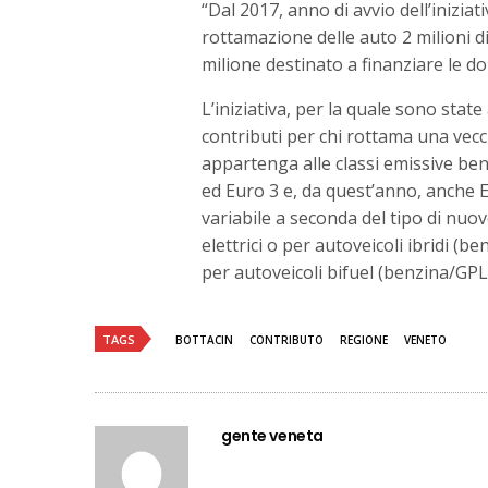
“Dal 2017, anno di avvio dell’iniziat
rottamazione delle auto 2 milioni d
milione destinato a finanziare le do
L’iniziativa, per la quale sono state
contributi per chi rottama una vecc
appartenga alle classi emissive ben
ed Euro 3 e, da quest’anno, anche E
variabile a seconda del tipo di nuo
elettrici o per autoveicoli ibridi (b
per autoveicoli bifuel (benzina/GP
TAGS
BOTTACIN
CONTRIBUTO
REGIONE
VENETO
gente veneta