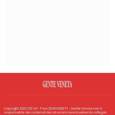
FACEBOOK
TWITTER
FLICKR
YOUTUBE
RSS
Copyright 2020 CID Srl - P.Iva 02341300271 - Gente Veneta non è
PRIVACY & COOKIE
responsabile dei contenuti dei siti esterni eventualmente collegati.