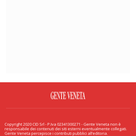
FACEBOOK
TWITTER
FLICKR
YOUTUBE
RSS
Copyright 2020 CID Srl - P.Iva 02341300271 - Gente Veneta non è
PRIVACY & COOKIE
responsabile dei contenuti dei siti esterni eventualmente collegati.
Gente Veneta percepisce i contributi pubblici all’editoria.
Copyright 2020 CID Srl - P.Iva 02341300271 - Gente Veneta non è responsabile