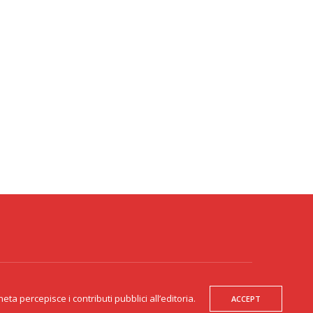
300271 - Gente Veneta non è responsabile dei contenuti dei siti esterni
te collegati. Gente Veneta percepisce i contributi pubblici all’editoria.
a percepisce i contributi pubblici all’editoria.
ACCEPT