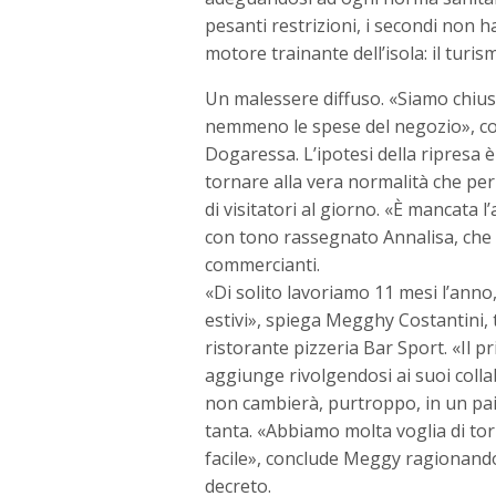
pesanti restrizioni, i secondi non 
motore trainante dell’isola: il turis
Un malessere diffuso. «Siamo chiusi
nemmeno le spese del negozio»,
Dogaressa. L’ipotesi della ripresa è
tornare alla vera normalità che per
di visitatori al giorno. «È mancata 
con tono rassegnato
Annalisa
, che
commercianti.
«Di solito lavoriamo 11 mesi l’anno,
estivi», spiega Megghy Costantini, t
ristorante pizzeria Bar Sport. «Il 
aggiunge rivolgendosi ai suoi colla
non cambierà, purtroppo, in un pai
tanta. «Abbiamo molta voglia di tor
facile», conclude Meggy ragionando
decreto.