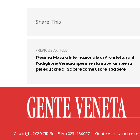
Share This
PREVIOUS ARTICLE
17esima Mostra Internazionale di Architettura: il
Padiglione Venezia sperimenta nuovi ambienti
per educare a "Sapere come usare il Sapere"
Facebook
Twitter
Flickr
YouTube
Rss
Priv
Copyright 2020 CID Srl - P.Iva 02341300271 - Gente Veneta non è resp