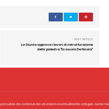
NEXT ARTICLE
La Giunta approva i lavori di ristrutturazione
della palestra "Ex scuola De Nicola"
Copyright 2020 CID Srl - P.Iva 02341
acy & Cookie
eventualmen
onsabile dei contenuti dei siti esterni eventualmente collegati. Gente Venet