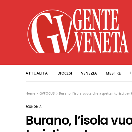
L
ATTUALITA’
DIOCESI
VENEZIA
MESTRE
Home
GVFOCUS
Burano, l’isola vuota che aspetta i turisti per
ECONOMIA
Burano, l’isola vu