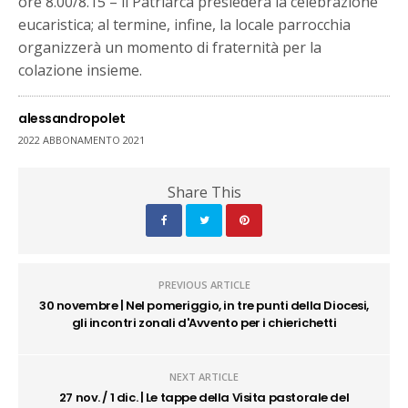
ore 8.00/8.15 – il Patriarca presiederà la celebrazione
eucaristica; al termine, infine, la locale parrocchia
organizzerà un momento di fraternità per la
colazione insieme.
alessandropolet
2022 ABBONAMENTO 2021
Share This
PREVIOUS ARTICLE
30 novembre | Nel pomeriggio, in tre punti della Diocesi,
gli incontri zonali d'Avvento per i chierichetti
NEXT ARTICLE
27 nov. / 1 dic. | Le tappe della Visita pastorale del