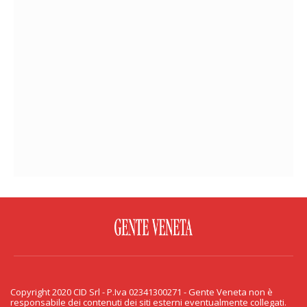
FACEBOOK
TWITTER
FLICKR
YOUTUBE
RSS
Copyright 2020 CID Srl - P.Iva 02341300271 - Gente Veneta non è
PRIVACY & COOKIE
responsabile dei contenuti dei siti esterni eventualmente collegati.