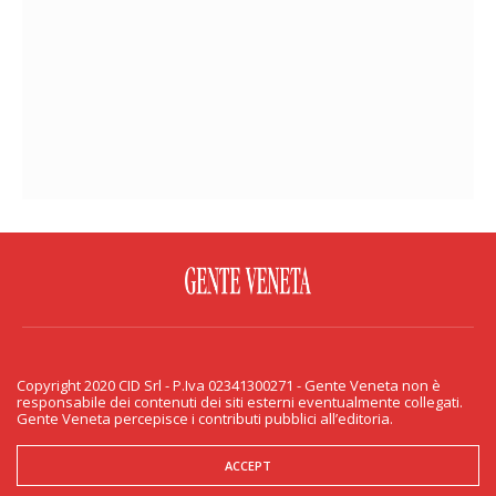
FACEBOOK
TWITTER
FLICKR
YOUTUBE
RSS
Copyright 2020 CID Srl - P.Iva 02341300271 - Gente Veneta non è
PRIVACY & COOKIE
responsabile dei contenuti dei siti esterni eventualmente collegati.
Gente Veneta percepisce i contributi pubblici all’editoria.
Copyright 2020 CID Srl - P.Iva 02341300271 - Gente Veneta non è responsabile
dei contenuti dei siti esterni eventualmente collegati. Gente Veneta percepisce
i contributi pubblici all’editoria.
ACCEPT