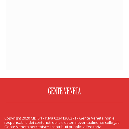
FACEBOOK
TWITTER
FLICKR
YOUTUBE
RSS
Copyright 2020 CID Srl - P.Iva 02341300271 - Gente Veneta non è
PRIVACY & COOKIE
responsabile dei contenuti dei siti esterni eventualmente collegati.
Gente Veneta percepisce i contributi pubblici all’editoria.
Copyright 2020 CID Srl - P.Iva 02341300271 - Gente Veneta non è responsabile