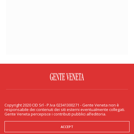
FACEBOOK
TWITTER
FLICKR
YOUTUBE
RSS
Copyright 2020 CID Srl - P.Iva 02341300271 - Gente Veneta non è
PRIVACY & COOKIE
responsabile dei contenuti dei siti esterni eventualmente collegati.
Gente Veneta percepisce i contributi pubblici all’editoria.
Copyright 2020 CID Srl - P.Iva 02341300271 - Gente Veneta non è responsabile
dei contenuti dei siti esterni eventualmente collegati. Gente Veneta percepisce
i contributi pubblici all’editoria.
ACCEPT