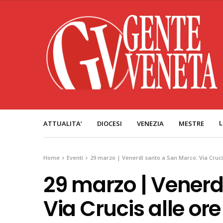
L
ATTUALITA’
DIOCESI
VENEZIA
MESTRE
Home
Eventi
29 marzo | Venerdì santo a San Marco: Via Crucis 
29 marzo | Venerd
Via Crucis alle ore