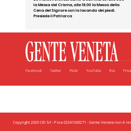
la Messa del Crisma, alle 18.00 la Messa della
Cena del Signore con la lavanda dei piedi.
Presiede il Patriarca
Facebook
Twitter
Flickr
YouTube
Rss
Priv
Copyright 2020 CID Srl - P.Iva 02341300271 - Gente Veneta non è resp