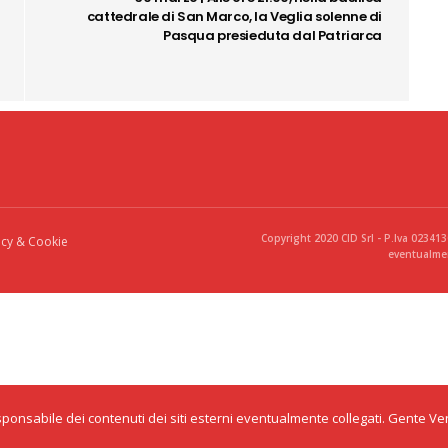
cattedrale di San Marco, la Veglia solenne di
Pasqua presieduta dal Patriarca
Copyright 2020 CID Srl - P.Iva 02341
acy & Cookie
eventualmen
onsabile dei contenuti dei siti esterni eventualmente collegati. Gente Venet