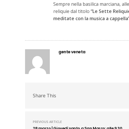
Sempre nella basilica marciana, all
reliquie dal titolo
“Le
Sette Reliqui
meditate con la musica a cappella”
gente veneta
Share This
PREVIOUS ARTICLE
28 marzo | Giovedì santo a San Marco: alle 9.30