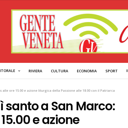
ITORALE
RIVIERA
CULTURA
ECONOMIA
SPORT
alle ore 15.00 e azione liturgica della Passione alle 18.00 con il Patriarca
ì santo a San Marco:
 15.00 e azione