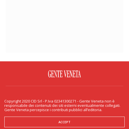
FACEBOOK
TWITTER
FLICKR
YOUTUBE
RSS
Copyright 2020 CID Srl - P.Iva 02341300271 - Gente Veneta non è
PRIVACY & COOKIE
responsabile dei contenuti dei siti esterni eventualmente collegati.
Gente Veneta percepisce i contributi pubblici all’editoria.
Copyright 2020 CID Srl - P.Iva 02341300271 - Gente Veneta non è responsabile
dei contenuti dei siti esterni eventualmente collegati. Gente Veneta percepisce
i contributi pubblici all’editoria.
ACCEPT