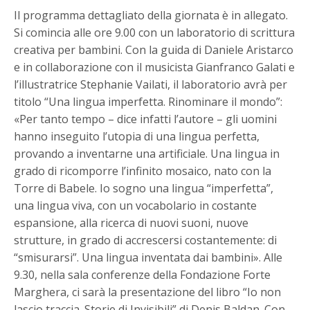
Il programma dettagliato della giornata è in allegato.
Si comincia alle ore 9.00 con un laboratorio di scrittura
creativa per bambini. Con la guida di Daniele Aristarco
e in collaborazione con il musicista Gianfranco Galati e
l’illustratrice Stephanie Vailati, il laboratorio avrà per
titolo “Una lingua imperfetta. Rinominare il mondo”:
«Per tanto tempo – dice infatti l’autore – gli uomini
hanno inseguito l’utopia di una lingua perfetta,
provando a inventarne una artificiale. Una lingua in
grado di ricomporre l’infinito mosaico, nato con la
Torre di Babele. Io sogno una lingua “imperfetta”,
una lingua viva, con un vocabolario in costante
espansione, alla ricerca di nuovi suoni, nuove
strutture, in grado di accrescersi costantemente: di
“smisurarsi”. Una lingua inventata dai bambini». Alle
9.30, nella sala conferenze della Fondazione Forte
Marghera, ci sarà la presentazione del libro “Io non
lascio traccia. Storie di Invisibili” di Denis Baldan. Con