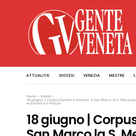
L
ATTUALITA’
DIOCESI
VENEZIA
MESTRE
Home
Eventi
18 giugno | Corpus Domini a Venezia: a San Marco la S. Messa pre
eucaristica in Piazza
18 giugno | Corpu
San Marco la S. M