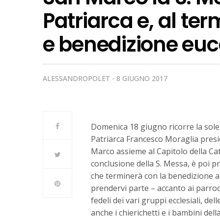
Patriarca e, al te
e benedizione euca
ALESSANDROPOLET
8 GIUGNO 2017
Domenica 18 giugno ricorre la solen
Patriarca Francesco Moraglia presiede
Marco assieme al Capitolo della Catte
conclusione della S. Messa, è poi p
che terminerà con la benedizione all
prendervi parte – accanto ai parroci e
fedeli dei vari gruppi ecclesiali, de
anche i chierichetti e i bambini del