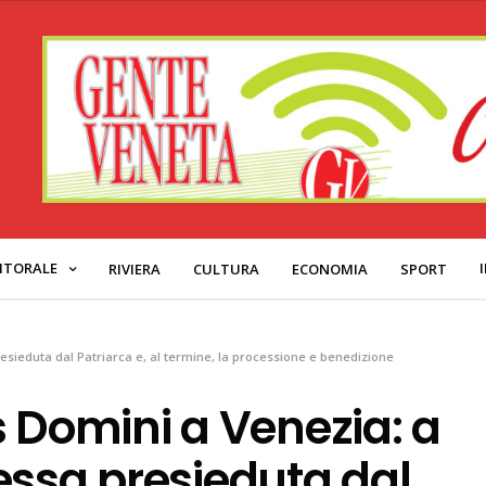
ITORALE
RIVIERA
CULTURA
ECONOMIA
SPORT
sieduta dal Patriarca e, al termine, la processione e benedizione
s Domini a Venezia: a
essa presieduta dal