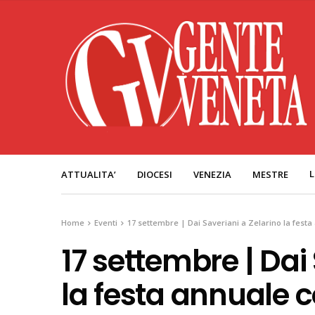
L
ATTUALITA’
DIOCESI
VENEZIA
MESTRE
Home
Eventi
17 settembre | Dai Saveriani a Zelarino la festa
17 settembre | Dai
la festa annuale c