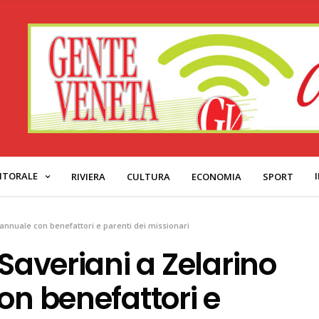
ITORALE
RIVIERA
CULTURA
ECONOMIA
SPORT
 annuale con benefattori e parenti dei missionari
 Saveriani a Zelarino
on benefattori e