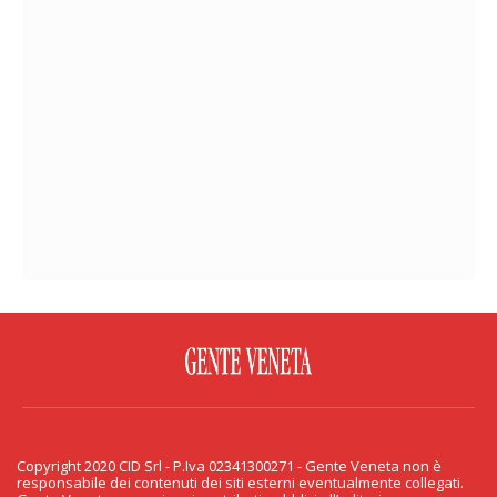
FACEBOOK
TWITTER
FLICKR
YOUTUBE
RSS
Copyright 2020 CID Srl - P.Iva 02341300271 - Gente Veneta non è
PRIVACY & COOKIE
responsabile dei contenuti dei siti esterni eventualmente collegati.