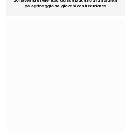
20 novembre | Alle 18.30, da San Maurizio alla Salute, il
pellegrinaggio dei giovani con il Patriarca