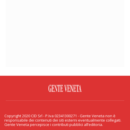
FACEBOOK
TWITTER
FLICKR
YOUTUBE
RSS
Copyright 2020 CID Srl - P.Iva 02341300271 - Gente Veneta non è
PRIVACY & COOKIE
responsabile dei contenuti dei siti esterni eventualmente collegati.
Gente Veneta percepisce i contributi pubblici all’editoria.
Copyright 2020 CID Srl - P.Iva 02341300271 - Gente Veneta non è responsabile