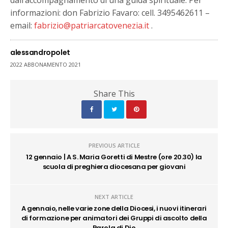
dall’accompagnamento di una guida spirituale. Per
informazioni: don Fabrizio Favaro: cell. 3495462611 –
email:
fabrizio@patriarcatovenezia.it
.
alessandropolet
2022 ABBONAMENTO 2021
Share This
PREVIOUS ARTICLE
12 gennaio | A S. Maria Goretti di Mestre (ore 20.30) la
scuola di preghiera diocesana per giovani
NEXT ARTICLE
A gennaio, nelle varie zone della Diocesi, i nuovi itinerari
di formazione per animatori dei Gruppi di ascolto della
Parola di Dio