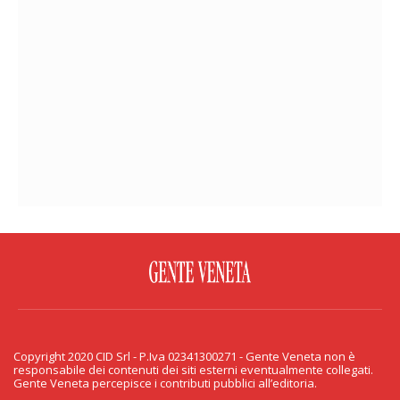
FACEBOOK
TWITTER
FLICKR
YOUTUBE
RSS
Copyright 2020 CID Srl - P.Iva 02341300271 - Gente Veneta non è
PRIVACY & COOKIE
responsabile dei contenuti dei siti esterni eventualmente collegati.
Gente Veneta percepisce i contributi pubblici all’editoria.
Copyright 2020 CID Srl - P.Iva 02341300271 - Gente Veneta non è responsabile