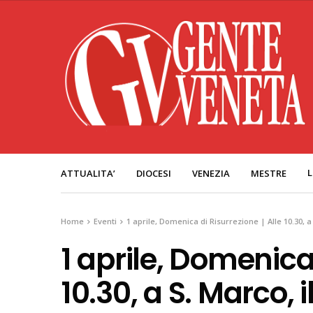
L
ATTUALITA’
DIOCESI
VENEZIA
MESTRE
Home
Eventi
1 aprile, Domenica di Risurrezione | Alle 10.30, 
1 aprile, Domenica 
10.30, a S. Marco, 