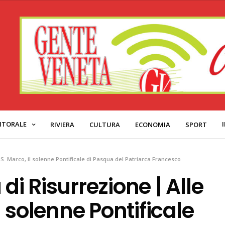
ITORALE
RIVIERA
CULTURA
ECONOMIA
SPORT
a S. Marco, il solenne Pontificale di Pasqua del Patriarca Francesco
di Risurrezione | Alle
il solenne Pontificale