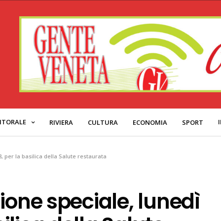
ITORALE
RIVIERA
CULTURA
ECONOMIA
SPORT
8, per la basilica della Salute restaurata
ione speciale, lunedì