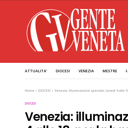
L
ATTUALITA’
DIOCESI
VENEZIA
MESTRE
Home
DIOCESI
Venezia: illuminazione speciale, lunedì 4 alle 1
DIOCESI
Venezia: illuminaz