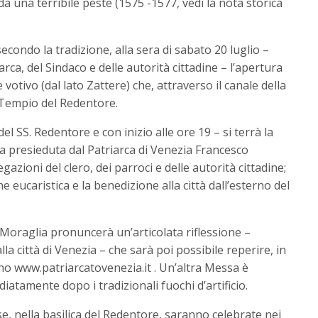
da una terribile peste (1575 -1577, vedi la nota storica
condo la tradizione, alla sera di sabato 20 luglio –
arca, del Sindaco e delle autorità cittadine – l’apertura
 votivo (dal lato Zattere) che, attraverso il canale della
 Tempio del Redentore.
el SS. Redentore e con inizio alle ore 19 – si terrà la
a presieduta dal Patriarca di Venezia Francesco
azioni del clero, dei parroci e delle autorità cittadine;
ne eucaristica e la benedizione alla città dall’esterno del
 Moraglia pronuncerà un’articolata riflessione –
alla città di Venezia – che sarà poi possibile reperire, in
ano www.patriarcatovenezia.it . Un’altra Messa è
iatamente dopo i tradizionali fuochi d’artificio.
se, nella basilica del Redentore, saranno celebrate nei