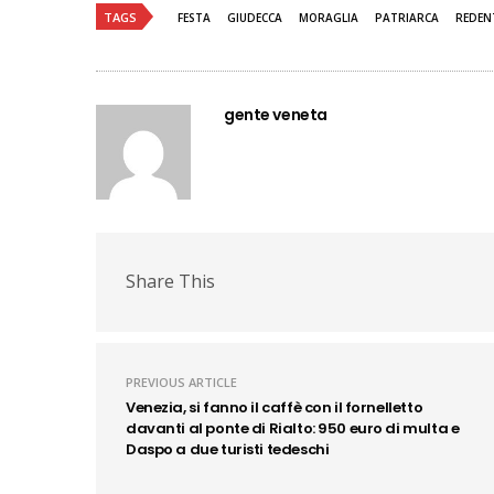
TAGS
FESTA
GIUDECCA
MORAGLIA
PATRIARCA
REDEN
gente veneta
Share This
PREVIOUS ARTICLE
Venezia, si fanno il caffè con il fornelletto
davanti al ponte di Rialto: 950 euro di multa e
Daspo a due turisti tedeschi