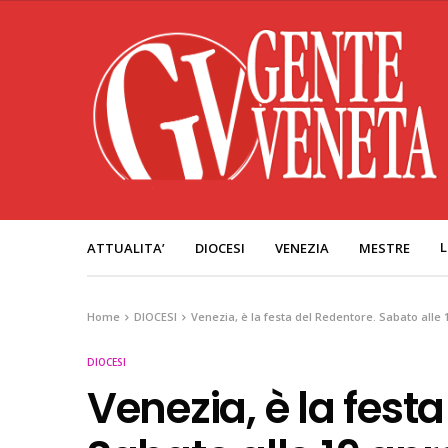
L
ATTUALITA’
DIOCESI
VENEZIA
MESTRE
Home
DIOCESI
Venezia, è la festa del Redentore. Sabato alle 
DIOCESI
Venezia, è la fest