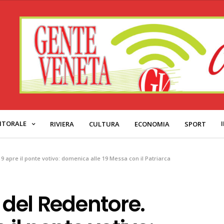
ITORALE
RIVIERA
CULTURA
ECONOMIA
SPORT
19 apre il ponte votivo: domenica alle 19 Messa con il Patriarca
a del Redentore.