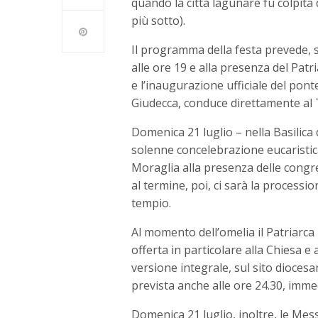
quando la città lagunare fu colpita 
più sotto).
Il programma della festa prevede, se
alle ore 19 e alla presenza del Patri
e l’inaugurazione ufficiale del ponte
Giudecca, conduce direttamente al
Domenica 21 luglio – nella Basilica d
solenne concelebrazione eucaristic
Moraglia alla presenza delle congreg
al termine, poi, ci sarà la processio
tempio.
Al momento dell’omelia il Patriarca
offerta in particolare alla Chiesa e 
versione integrale, sul sito dioces
prevista anche alle ore 24.30, immed
Domenica 21 luglio, inoltre, le Mes