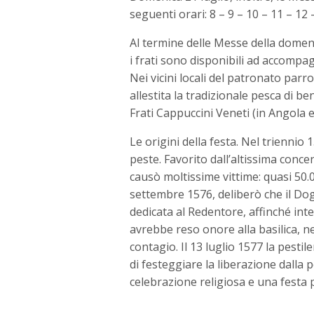
seguenti orari: 8 – 9 – 10 – 11 – 12 
Al termine delle Messe della domeni
i frati sono disponibili ad accompa
Nei vicini locali del patronato parr
allestita la tradizionale pesca di be
Frati Cappuccini Veneti (in Angola 
Le origini della festa. Nel triennio 
peste. Favorito dall’altissima conce
causò moltissime vittime: quasi 50.00
settembre 1576, deliberò che il Do
dedicata al Redentore, affinché inte
avrebbe reso onore alla basilica, ne
contagio. Il 13 luglio 1577 la pestil
di festeggiare la liberazione dalla 
celebrazione religiosa e una festa 