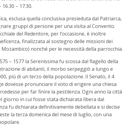
– 16.30 – 17.30.
ca, esclusa quella conclusiva presieduta dal Patriarca,
gnare gruppi di persone per una visita al Convento.
occhiale del Redentore, per l’occasione, è inoltre
neficenza, finalizzata al sostegno delle missioni dei
e Mozambico) nonché per le necessità della parrocchia.
1575 – 1577 la Serenissima fu scossa dal flagello della
ntrazione di abitanti, il morbo serpeggiò a lungo e
0, più di un terzo della popolazione. Il Senato, il 4
ge dovesse pronunciare il voto di erigere una chiesa
rcedesse per far finire la pestilenza. Ogni anno la città
l giorno in cui fosse stata dichiarata libera dal
enza fu dichiarata definitivamente debellata e si decise
peste la terza domenica del mese di luglio, con una
popolare.