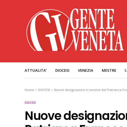
L
ATTUALITA’
DIOCESI
VENEZIA
MESTRE
Home
DIOCESI
Nuove designazioni e nomine del Patriarca F
DIOCESI
Nuove designazion