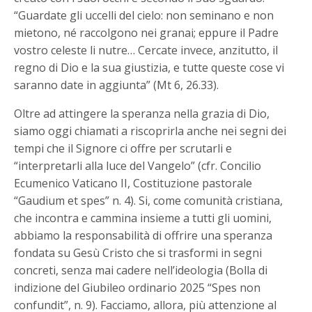
“Guardate gli uccelli del cielo: non seminano e non
mietono, né raccolgono nei granai; eppure il Padre
vostro celeste li nutre… Cercate invece, anzitutto, il
regno di Dio e la sua giustizia, e tutte queste cose vi
saranno date in aggiunta” (Mt 6, 26.33).
Oltre ad attingere la speranza nella grazia di Dio,
siamo oggi chiamati a riscoprirla anche nei segni dei
tempi che il Signore ci offre per scrutarli e
“interpretarli alla luce del Vangelo” (cfr. Concilio
Ecumenico Vaticano II, Costituzione pastorale
“Gaudium et spes” n. 4). Si, come comunità cristiana,
che incontra e cammina insieme a tutti gli uomini,
abbiamo la responsabilità di offrire una speranza
fondata su Gesù Cristo che si trasformi in segni
concreti, senza mai cadere nell’ideologia (Bolla di
indizione del Giubileo ordinario 2025 “Spes non
confundit”, n. 9). Facciamo, allora, più attenzione al