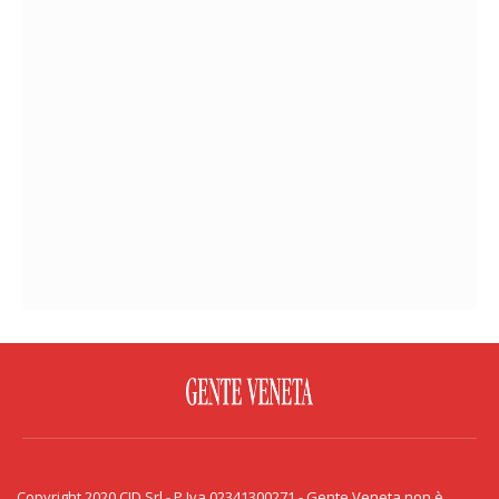
FACEBOOK
TWITTER
FLICKR
YOUTUBE
RSS
Copyright 2020 CID Srl - P.Iva 02341300271 - Gente Veneta non è