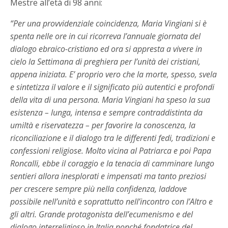
Mestre all’età di 98 anni:
“Per una provvidenziale coincidenza, Maria Vingiani si è
spenta nelle ore in cui ricorreva l’annuale giornata del
dialogo ebraico-cristiano ed ora si appresta a vivere in
cielo la Settimana di preghiera per l’unità dei cristiani,
appena iniziata. E’ proprio vero che la morte, spesso, svela
e sintetizza il valore e il significato più autentici e profondi
della vita di una persona. Maria Vingiani ha speso la sua
esistenza – lunga, intensa e sempre contraddistinta da
umiltà e riservatezza – per favorire la conoscenza, la
riconciliazione e il dialogo tra le differenti fedi, tradizioni e
confessioni religiose. Molto vicina al Patriarca e poi Papa
Roncalli, ebbe il coraggio e la tenacia di camminare lungo
sentieri allora inesplorati e impensati ma tanto preziosi
per crescere sempre più nella confidenza, laddove
possibile nell’unità e soprattutto nell’incontro con l’Altro e
gli altri. Grande protagonista dell’ecumenismo e del
dialogo interreligioso in Italia nonché fondatrice del