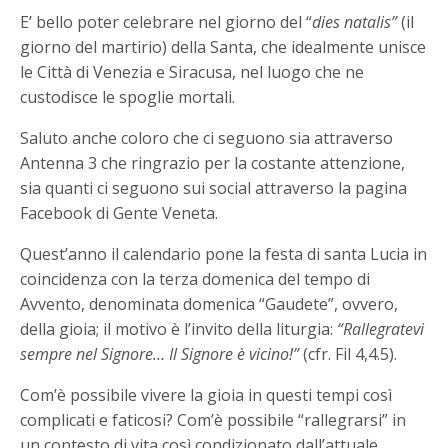
E’ bello poter celebrare nel giorno del “
dies natalis”
(il
giorno del martirio) della Santa, che idealmente unisce
le Città di Venezia e Siracusa, nel luogo che ne
custodisce le spoglie mortali.
Saluto anche coloro che ci seguono sia attraverso
Antenna 3 che ringrazio per la costante attenzione,
sia quanti ci seguono sui social attraverso la pagina
Facebook di Gente Veneta.
Quest’anno il calendario pone la festa di santa Lucia in
coincidenza con la terza domenica del tempo di
Avvento, denominata domenica “Gaudete”, ovvero,
della gioia; il motivo è l’invito della liturgia:
“Rallegratevi
sempre nel Signore… Il Signore è vicino!”
(cfr. Fil 4,4.5).
Com’è possibile vivere la gioia in questi tempi così
complicati e faticosi? Com’è possibile “rallegrarsi” in
un contesto di vita così condizionato dall’attuale