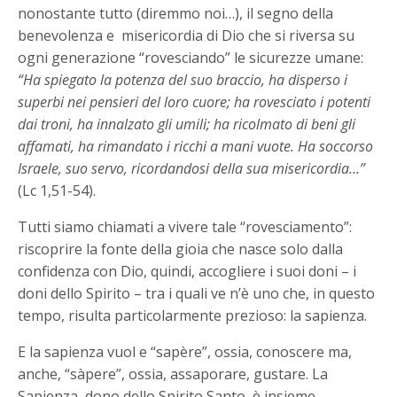
nonostante tutto (diremmo noi…), il segno della
benevolenza e misericordia di Dio che si riversa su
ogni generazione “rovesciando” le sicurezze umane:
“Ha spiegato la potenza del suo braccio, ha disperso i
superbi nei pensieri del loro cuore; ha rovesciato i potenti
dai troni, ha innalzato gli umili; ha ricolmato di beni gli
affamati, ha rimandato i ricchi a mani vuote. Ha soccorso
Israele, suo servo, ricordandosi della sua misericordia…”
(Lc 1,51-54).
Tutti siamo chiamati a vivere tale “rovesciamento”:
riscoprire la fonte della gioia che nasce solo dalla
confidenza con Dio, quindi, accogliere i suoi doni – i
doni dello Spirito – tra i quali ve n’è uno che, in questo
tempo, risulta particolarmente prezioso: la sapienza.
E la sapienza vuol e “sapère”, ossia, conoscere ma,
anche, “sàpere”, ossia, assaporare, gustare. La
Sapienza, dono dello Spirito Santo, è insieme