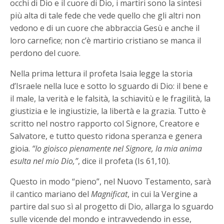
occhi di Dio e il cuore di Dio, i martiri sono la sintesi
più alta di tale fede che vede quello che gli altri non
vedono e di un cuore che abbraccia Gesù e anche il
loro carnefice; non c’è martirio cristiano se manca il
perdono del cuore.
Nella prima lettura il profeta Isaia legge la storia
d’Israele nella luce e sotto lo sguardo di Dio: il bene e
il male, la verità e le falsità, la schiavitù e le fragilità, la
giustizia e le ingiustizie, la libertà e la grazia. Tutto è
scritto nel nostro rapporto col Signore, Creatore e
Salvatore, e tutto questo ridona speranza e genera
gioia.
“Io gioisco pienamente nel Signore, la mia anima
esulta nel mio Dio,”
, dice il profeta (Is 61,10).
Questo in modo “pieno”, nel Nuovo Testamento, sarà
il cantico mariano del
Magnificat
, in cui la Vergine a
partire dal suo sì al progetto di Dio, allarga lo sguardo
sulle vicende del mondo e intravvedendo in esse,