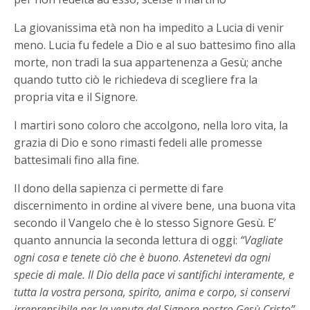
La giovanissima età non ha impedito a Lucia di venir
meno. Lucia fu fedele a Dio e al suo battesimo fino alla
morte, non tradì la sua appartenenza a Gesù; anche
quando tutto ciò le richiedeva di scegliere fra la
propria vita e il Signore.
I martiri sono coloro che accolgono, nella loro vita, la
grazia di Dio e sono rimasti fedeli alle promesse
battesimali fino alla fine.
Il dono della sapienza ci permette di fare
discernimento in ordine al vivere bene, una buona vita
secondo il Vangelo che è lo stesso Signore Gesù. E’
quanto annuncia la seconda lettura di oggi:
“Vagliate
ogni cosa e tenete ciò che è buono
.
Astenetevi da ogni
specie di male. Il Dio della pace vi santifichi interamente, e
tutta la vostra persona, spirito, anima e corpo, si
conservi
irreprensibile per la venuta del Signore nostro Gesù Cristo”