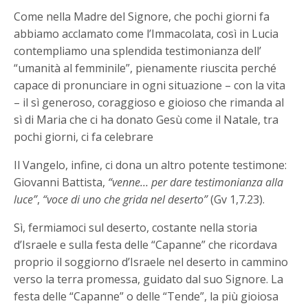
Come nella Madre del Signore, che pochi giorni fa
abbiamo acclamato come l’Immacolata, così in Lucia
contempliamo una splendida testimonianza dell’
“umanità al femminile”, pienamente riuscita perché
capace di pronunciare in ogni situazione – con la vita
– il sì generoso, coraggioso e gioioso che rimanda al
sì di Maria che ci ha donato Gesù come il Natale, tra
pochi giorni, ci fa celebrare
Il Vangelo, infine, ci dona un altro potente testimone:
Giovanni Battista,
“venne… per dare testimonianza alla
luce”
,
“voce di uno che grida nel deserto”
(Gv 1,7.23).
Sì, fermiamoci sul deserto, costante nella storia
d’Israele e sulla festa delle “Capanne” che ricordava
proprio il soggiorno d’Israele nel deserto in cammino
verso la terra promessa, guidato dal suo Signore. La
festa delle “Capanne” o delle “Tende”, la più gioiosa