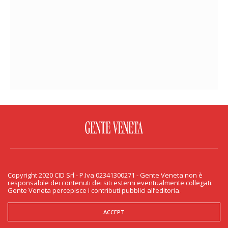
FACEBOOK
TWITTER
FLICKR
YOUTUBE
RSS
Copyright 2020 CID Srl - P.Iva 02341300271 - Gente Veneta non è
PRIVACY & COOKIE
responsabile dei contenuti dei siti esterni eventualmente collegati.
Gente Veneta percepisce i contributi pubblici all’editoria.
Copyright 2020 CID Srl - P.Iva 02341300271 - Gente Veneta non è responsabile
dei contenuti dei siti esterni eventualmente collegati. Gente Veneta percepisce
i contributi pubblici all’editoria.
ACCEPT