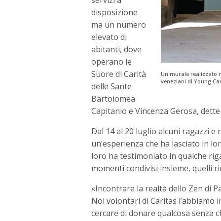
disposizione
ma un numero
elevato di
abitanti, dove
operano le
Suore di Carità
Un murale realizzato n
veneziani di Young Car
delle Sante
Bartolomea
Capitanio e Vincenza Gerosa, dette
Dal 14 al 20 luglio alcuni ragazzi 
un’esperienza che ha lasciato in l
loro ha testimoniato in qualche riga
momenti condivisi insieme, quelli ri
«Incontrare la realtà dello Zen di P
Noi volontari di Caritas l’abbiamo
cercare di donare qualcosa senza c