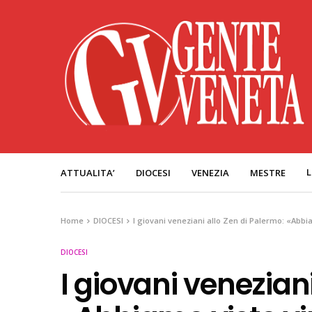
L
ATTUALITA’
DIOCESI
VENEZIA
MESTRE
Home
DIOCESI
I giovani veneziani allo Zen di Palermo: «Abbi
DIOCESI
I giovani venezian