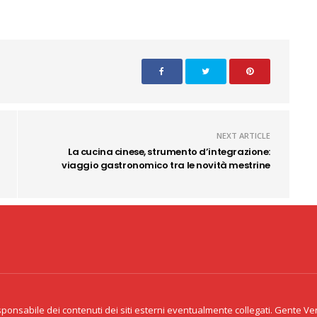
NEXT ARTICLE
La cucina cinese, strumento d’integrazione:
viaggio gastronomico tra le novità mestrine
Copyright 2020 CID Srl - P.Iva 02341
acy & Cookie
eventualmen
onsabile dei contenuti dei siti esterni eventualmente collegati. Gente Venet