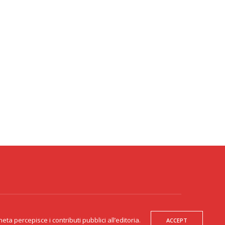
300271 - Gente Veneta non è responsabile dei contenuti dei siti esterni
te collegati. Gente Veneta percepisce i contributi pubblici all’editoria.
a percepisce i contributi pubblici all’editoria.
ACCEPT