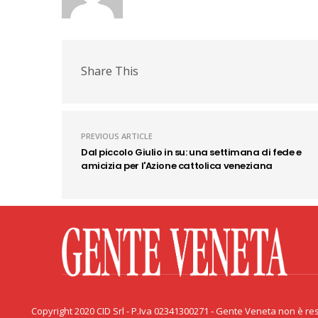
Share This
PREVIOUS ARTICLE
Dal piccolo Giulio in su: una settimana di fede e
amicizia per l'Azione cattolica veneziana
Facebook
Twitter
Flickr
YouTube
Rss
Priv
Copyright 2020 CID Srl - P.Iva 02341300271 - Gente Veneta non è resp