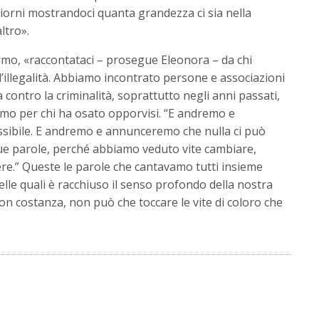
giorni mostrandoci quanta grandezza ci sia nella
ltro».
lermo, «raccontataci – prosegue Eleonora – da chi
illegalità. Abbiamo incontrato persone e associazioni
 contro la criminalità, soprattutto negli anni passati,
mo per chi ha osato opporvisi. “E andremo e
ssibile. E andremo e annunceremo che nulla ci può
ue parole, perché abbiamo veduto vite cambiare,
re.” Queste le parole che cantavamo tutti insieme
lle quali è racchiuso il senso profondo della nostra
con costanza, non può che toccare le vite di coloro che