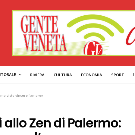
ITORALE
RIVIERA
CULTURA
ECONOMIA
SPORT
amo visto vincere l’amore»
i allo Zen di Palermo: