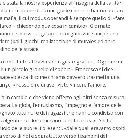
è stata la nostra esperienza all’insegna della carità».
ta alla narrazione di alcune guide che non hanno potuto
la mafia, il cui modus operandi è sempre quello di «fare
 Marco – chiedendo qualcosa in cambio». Giornate,
 hanno permesso al gruppo di organizzare anche una
tiere (balli, giochi, realizzazione di murales ed altro
dino delle strade.
o contributo attraverso un gesto gratuito. Ognuno di
è un piccolo granello di sabbia». Francesca si dice
onsapevolezza di come chi ama davvero trasmetta una
unge: «Posso dire di aver visto vincere l’amore.
a in cambio e che viene offerto agli altri senza misura.
pera. La gioia, l’entusiasmo, l’impegno e l’amore delle
nato tutti noi e dei ragazzi che hanno condiviso con
volgenti. Con loro mi sono sentita a casa». Anche
olo delle suore lì presenti, «dalle quali eravamo ospiti
na verso di noi e soprattutto verso i bambini del