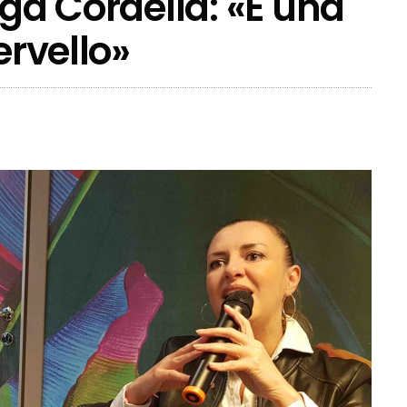
oga Cordella: «È una
ervello»