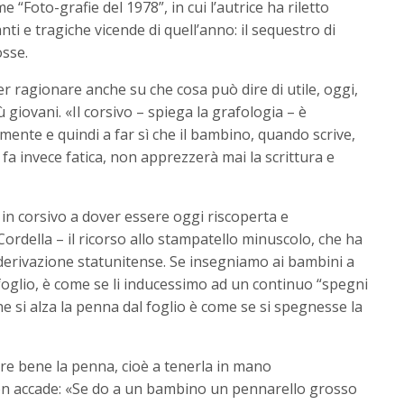
 “Foto-grafie del 1978”, in cui l’autrice ha riletto
anti e tragiche vicende di quell’anno: il sequestro di
osse.
 ragionare anche su che cosa può dire di utile, oggi,
 giovani. «Il corsivo – spiega la grafologia – è
mente e quindi a far sì che il bambino, quando scrive,
, fa invece fatica, non apprezzerà mai la scrittura e
ra in corsivo a dover essere oggi riscoperta e
Cordella – il ricorso allo stampatello minuscolo, che ha
 derivazione statunitense. Se insegniamo ai bambini a
foglio, è come se li inducessimo ad un continuo “spegni
che si alza la penna dal foglio è come se si spegnesse la
are bene la penna, cioè a tenerla in mano
n accade: «Se do a un bambino un pennarello grosso