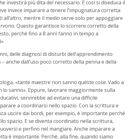
e investirà più dita del necessario. E così si diseduca il
 deve invece imparare a tenere l’impugnatura corretta:
ti all’altro, mentre il medio serve solo per appoggiare
rvono. Questo garantisce lo scorrere corretto della
sto, perché fino a 8 anni fanno in tempo a
».
anni, delle diagnosi di disturbi dell’apprendimento
– anche dall’uso poco corretto della penna e della
rafologa, «tante maestre non sanno queste cose. Vado a
on lo sanno». Eppure, lavorare maggiormente sulla
ucativi, servirebbe ad evitare una difficile
arare a coordinarsi nello spazio. Con la scrittura e
enza uscire dai bordi, per esempio, è importante perché
llo spazio. E se diventa coordinato nella scrittura,
uoversi e perfino nel mangiare. Anche imparare a
ta è importante. Perché, alla fine, quando siamo