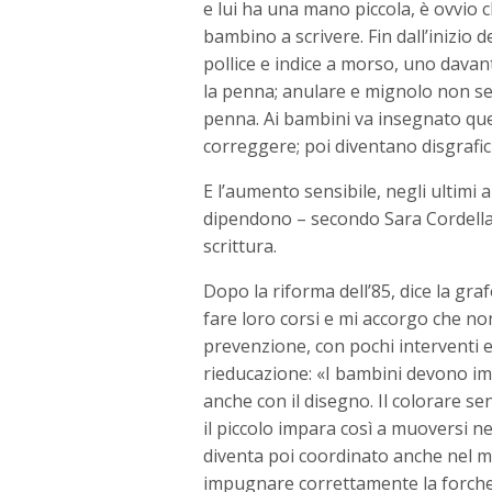
e lui ha una mano piccola, è ovvio ch
bambino a scrivere. Fin dall’inizio
pollice e indice a morso, uno davan
la penna; anulare e mignolo non se
penna. Ai bambini va insegnato que
correggere; poi diventano disgrafici
E l’aumento sensibile, negli ultimi 
dipendono – secondo Sara Cordella 
scrittura.
Dopo la riforma dell’85, dice la g
fare loro corsi e mi accorgo che n
prevenzione, con pochi interventi ed
rieducazione: «I bambini devono imp
anche con il disegno. Il colorare s
il piccolo impara così a muoversi ne
diventa poi coordinato anche nel m
impugnare correttamente la forchet