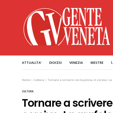
L
ATTUALITA’
DIOCESI
VENEZIA
MESTRE
Home
Cultura
Tornare a scrivere con la penna, in corsivo. La 
CULTURA
Tornare a scrivere