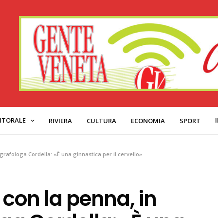
ITORALE
RIVIERA
CULTURA
ECONOMIA
SPORT
grafologa Cordella: «È una ginnastica per il cervello»
 con la penna, in